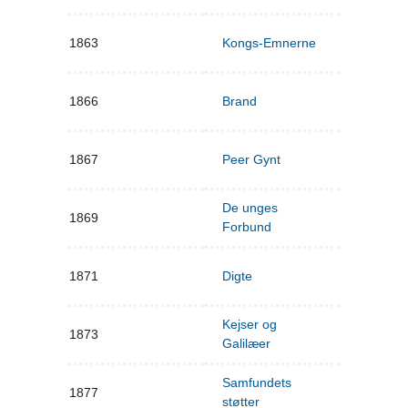
1863
Kongs-Emnerne
1866
Brand
1867
Peer Gynt
De unges
1869
Forbund
1871
Digte
Kejser og
1873
Galilæer
Samfundets
1877
støtter