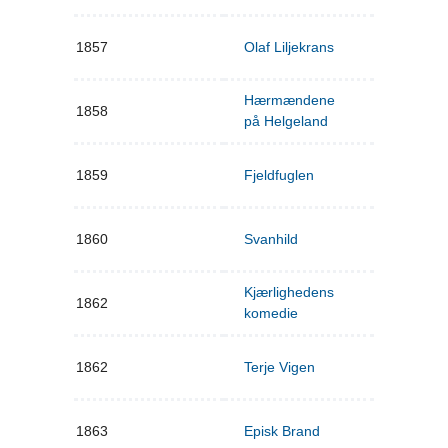
1857
Olaf Liljekrans
Hærmændene
1858
på Helgeland
1859
Fjeldfuglen
1860
Svanhild
Kjærlighedens
1862
komedie
1862
Terje Vigen
1863
Episk Brand