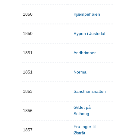
1850
Kjæmpehøien
1850
Rypen i Justedal
1851
Andhrimner
1851
Norma
1853
Sancthansnatten
Gildet på
1856
Solhoug
Fru Inger til
1857
Østråt