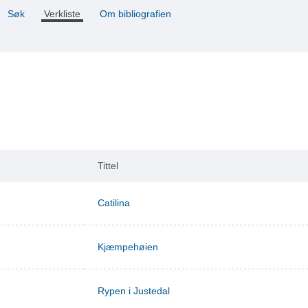
Søk
Verkliste
Om bibliografien
Tittel
Catilina
Kjæmpehøien
Rypen i Justedal