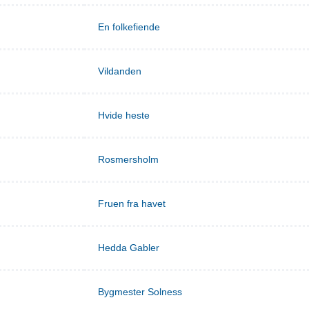
En folkefiende
Vildanden
Hvide heste
Rosmersholm
Fruen fra havet
Hedda Gabler
Bygmester Solness