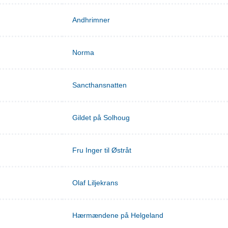
Andhrimner
Norma
Sancthansnatten
Gildet på Solhoug
Fru Inger til Østråt
Olaf Liljekrans
Hærmændene på Helgeland