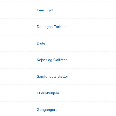
Peer Gynt
De unges Forbund
Digte
Kejser og Galilæer
Samfundets støtter
Et dukkehjem
Gengangere