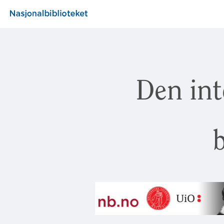
Den int
b