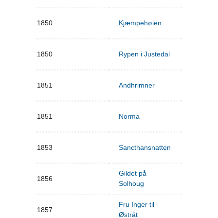
1850
Kjæmpehøien
1850
Rypen i Justedal
1851
Andhrimner
1851
Norma
1853
Sancthansnatten
Gildet på
1856
Solhoug
Fru Inger til
1857
Østråt