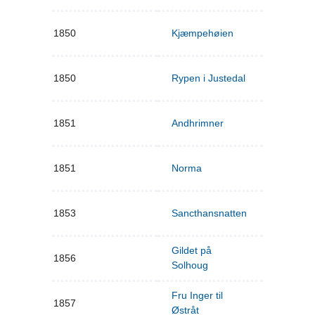
1850
Kjæmpehøien
1850
Rypen i Justedal
1851
Andhrimner
1851
Norma
1853
Sancthansnatten
Gildet på
1856
Solhoug
Fru Inger til
1857
Østråt