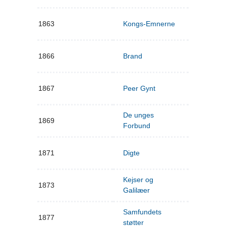
1863
Kongs-Emnerne
1866
Brand
1867
Peer Gynt
De unges
1869
Forbund
1871
Digte
Kejser og
1873
Galilæer
Samfundets
1877
støtter