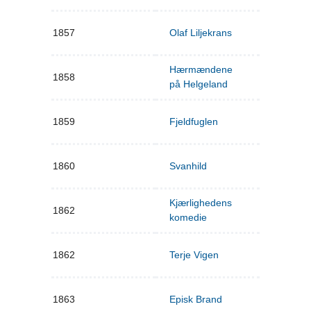
1857
Olaf Liljekrans
Hærmændene
1858
på Helgeland
1859
Fjeldfuglen
1860
Svanhild
Kjærlighedens
1862
komedie
1862
Terje Vigen
1863
Episk Brand