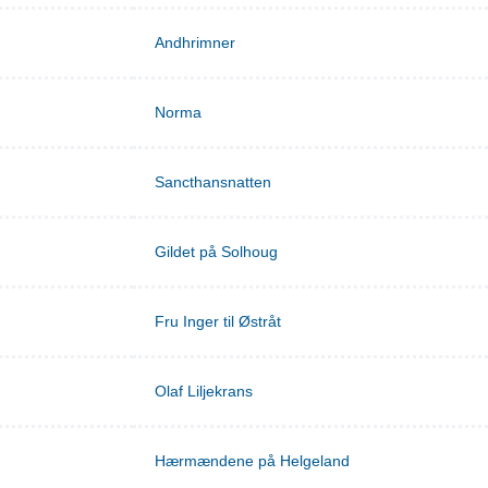
Andhrimner
Norma
Sancthansnatten
Gildet på Solhoug
Fru Inger til Østråt
Olaf Liljekrans
Hærmændene på Helgeland