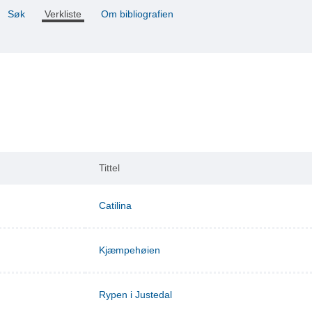
Søk
Verkliste
Om bibliografien
Tittel
Catilina
Kjæmpehøien
Rypen i Justedal