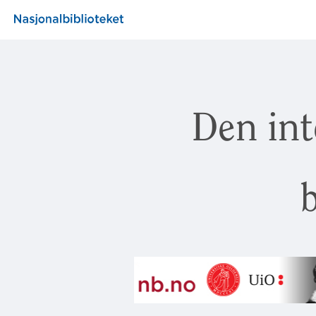
Den int
b