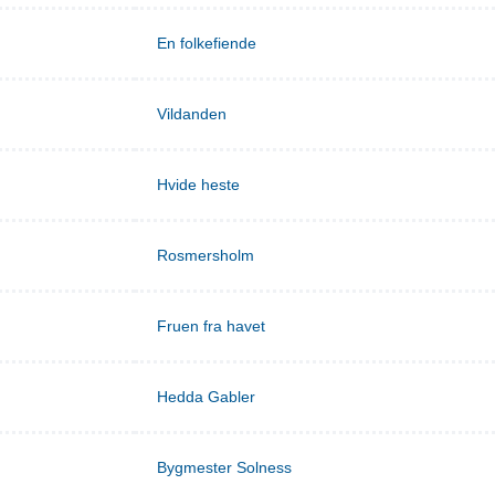
En folkefiende
Vildanden
Hvide heste
Rosmersholm
Fruen fra havet
Hedda Gabler
Bygmester Solness