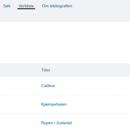
Søk
Verkliste
Om bibliografien
Tittel
Catilina
Kjæmpehøien
Rypen i Justedal