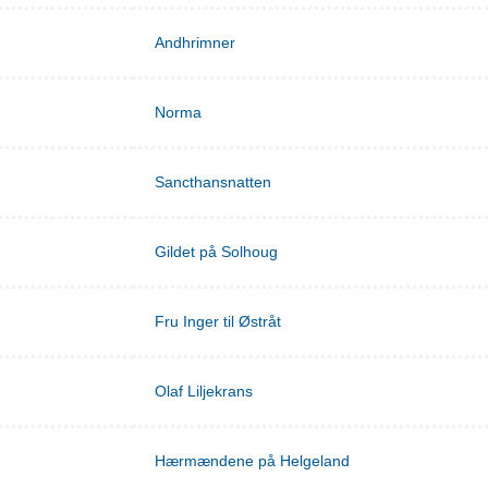
Andhrimner
Norma
Sancthansnatten
Gildet på Solhoug
Fru Inger til Østråt
Olaf Liljekrans
Hærmændene på Helgeland