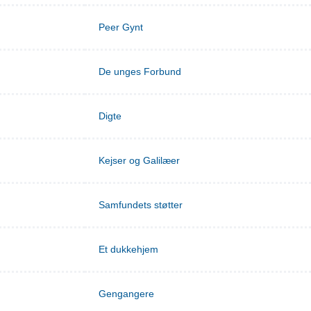
Peer Gynt
De unges Forbund
Digte
Kejser og Galilæer
Samfundets støtter
Et dukkehjem
Gengangere