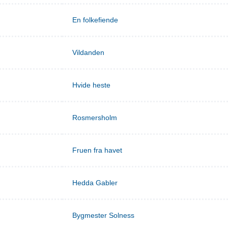
En folkefiende
Vildanden
Hvide heste
Rosmersholm
Fruen fra havet
Hedda Gabler
Bygmester Solness