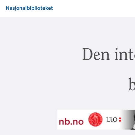
Den int
b