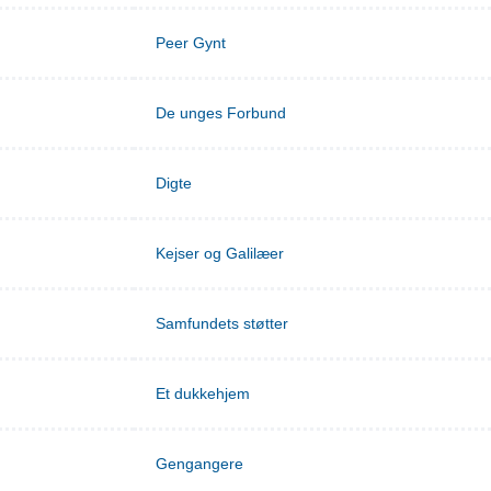
Peer Gynt
De unges Forbund
Digte
Kejser og Galilæer
Samfundets støtter
Et dukkehjem
Gengangere