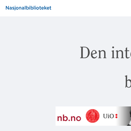
Den int
b