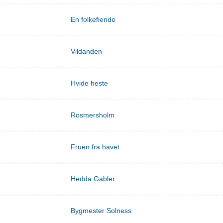
En folkefiende
Vildanden
Hvide heste
Rosmersholm
Fruen fra havet
Hedda Gabler
Bygmester Solness