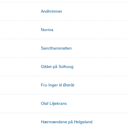
Andhrimner
Norma
Sancthansnatten
Gildet på Solhoug
Fru Inger til Østråt
Olaf Liljekrans
Hærmændene på Helgeland