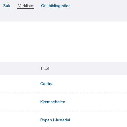
Søk
Verkliste
Om bibliografien
Tittel
Catilina
Kjæmpehøien
Rypen i Justedal