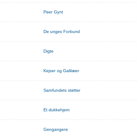
Peer Gynt
De unges Forbund
Digte
Kejser og Galilæer
Samfundets støtter
Et dukkehjem
Gengangere