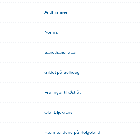
Andhrimner
Norma
Sancthansnatten
Gildet på Solhoug
Fru Inger til Østråt
Olaf Liljekrans
Hærmændene på Helgeland