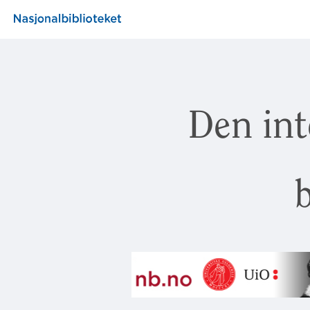
Den int
b