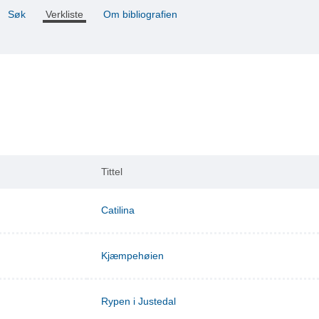
Søk
Verkliste
Om bibliografien
Tittel
Catilina
Kjæmpehøien
Rypen i Justedal