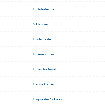
En folkefiende
Vildanden
Hvide heste
Rosmersholm
Fruen fra havet
Hedda Gabler
Bygmester Solness