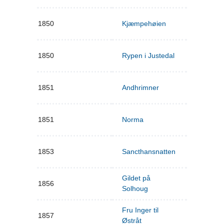
1850
Kjæmpehøien
1850
Rypen i Justedal
1851
Andhrimner
1851
Norma
1853
Sancthansnatten
Gildet på
1856
Solhoug
Fru Inger til
1857
Østråt