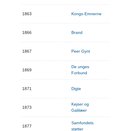
1863
Kongs-Emnerne
1866
Brand
1867
Peer Gynt
De unges
1869
Forbund
1871
Digte
Kejser og
1873
Galilæer
Samfundets
1877
støtter