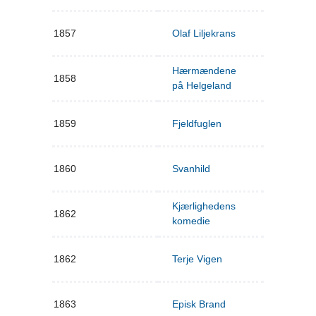
1857
Olaf Liljekrans
Hærmændene
1858
på Helgeland
1859
Fjeldfuglen
1860
Svanhild
Kjærlighedens
1862
komedie
1862
Terje Vigen
1863
Episk Brand