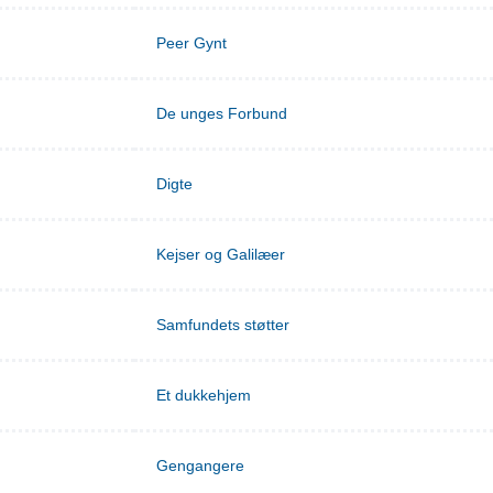
Peer Gynt
De unges Forbund
Digte
Kejser og Galilæer
Samfundets støtter
Et dukkehjem
Gengangere