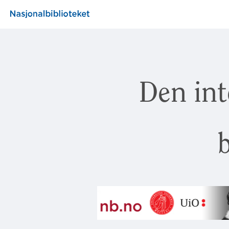
Den int
b