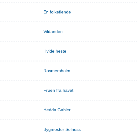
En folkefiende
Vildanden
Hvide heste
Rosmersholm
Fruen fra havet
Hedda Gabler
Bygmester Solness