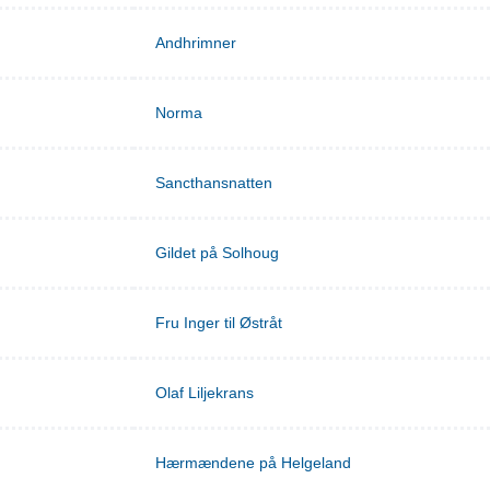
Andhrimner
Norma
Sancthansnatten
Gildet på Solhoug
Fru Inger til Østråt
Olaf Liljekrans
Hærmændene på Helgeland