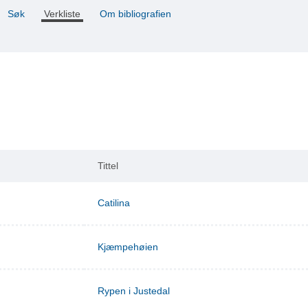
Søk
Verkliste
Om bibliografien
Tittel
Catilina
Kjæmpehøien
Rypen i Justedal