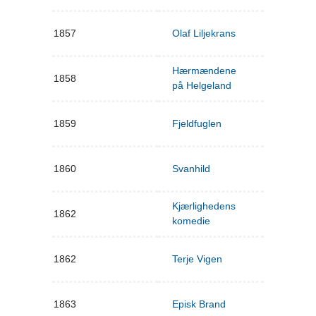
1857
Olaf Liljekrans
Hærmændene
1858
på Helgeland
1859
Fjeldfuglen
1860
Svanhild
Kjærlighedens
1862
komedie
1862
Terje Vigen
1863
Episk Brand