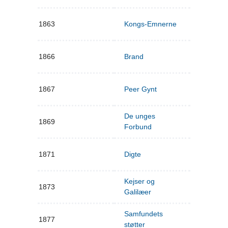
1863
Kongs-Emnerne
1866
Brand
1867
Peer Gynt
De unges
1869
Forbund
1871
Digte
Kejser og
1873
Galilæer
Samfundets
1877
støtter