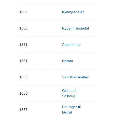
1850
Kjæmpehøien
1850
Rypen i Justedal
1851
Andhrimner
1851
Norma
1853
Sancthansnatten
Gildet på
1856
Solhoug
Fru Inger til
1857
Østråt