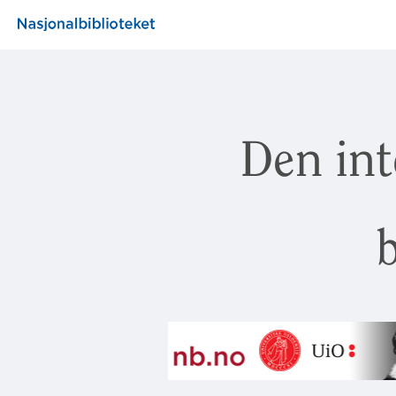
Den int
b