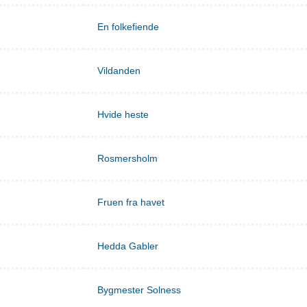
En folkefiende
Vildanden
Hvide heste
Rosmersholm
Fruen fra havet
Hedda Gabler
Bygmester Solness