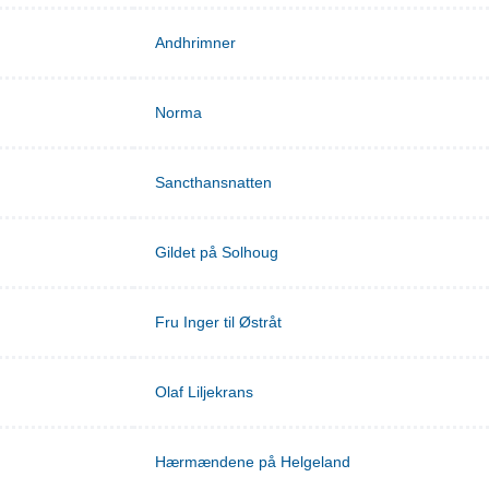
Andhrimner
Norma
Sancthansnatten
Gildet på Solhoug
Fru Inger til Østråt
Olaf Liljekrans
Hærmændene på Helgeland