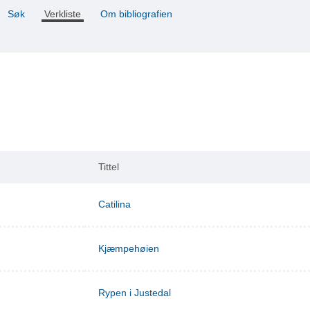
Søk
Verkliste
Om bibliografien
Tittel
Catilina
Kjæmpehøien
Rypen i Justedal