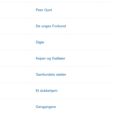
Peer Gynt
De unges Forbund
Digte
Kejser og Galilæer
Samfundets støtter
Et dukkehjem
Gengangere