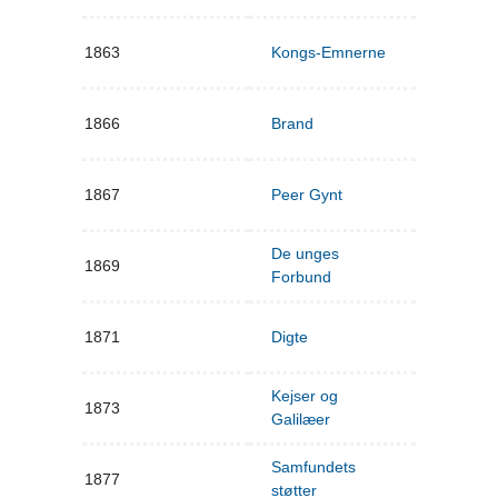
1863
Kongs-Emnerne
1866
Brand
1867
Peer Gynt
De unges
1869
Forbund
1871
Digte
Kejser og
1873
Galilæer
Samfundets
1877
støtter