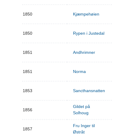
1850
Kjæmpehøien
1850
Rypen i Justedal
1851
Andhrimner
1851
Norma
1853
Sancthansnatten
Gildet på
1856
Solhoug
Fru Inger til
1857
Østråt