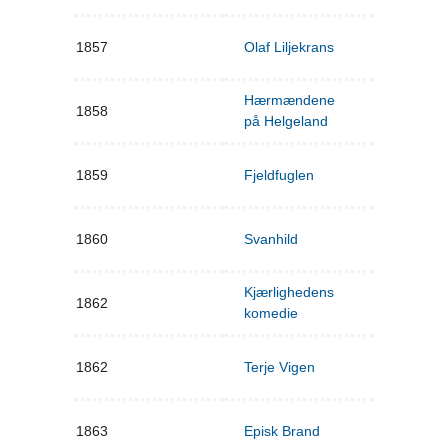
1857
Olaf Liljekrans
Hærmændene
1858
på Helgeland
1859
Fjeldfuglen
1860
Svanhild
Kjærlighedens
1862
komedie
1862
Terje Vigen
1863
Episk Brand