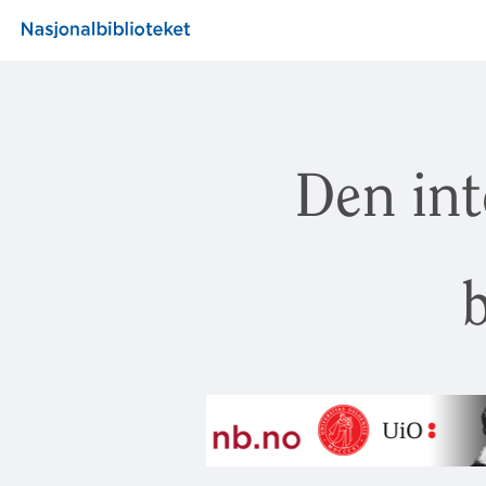
Den int
b