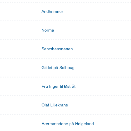
Andhrimner
Norma
Sancthansnatten
Gildet på Solhoug
Fru Inger til Østråt
Olaf Liljekrans
Hærmændene på Helgeland