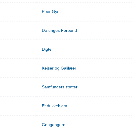
Peer Gynt
De unges Forbund
Digte
Kejser og Galilæer
Samfundets støtter
Et dukkehjem
Gengangere