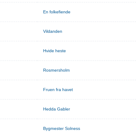
En folkefiende
Vildanden
Hvide heste
Rosmersholm
Fruen fra havet
Hedda Gabler
Bygmester Solness