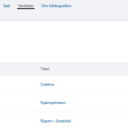
Søk
Verkliste
Om bibliografien
Tittel
Catilina
Kjæmpehøien
Rypen i Justedal