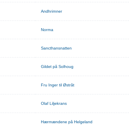
Andhrimner
Norma
Sancthansnatten
Gildet på Solhoug
Fru Inger til Østråt
Olaf Liljekrans
Hærmændene på Helgeland