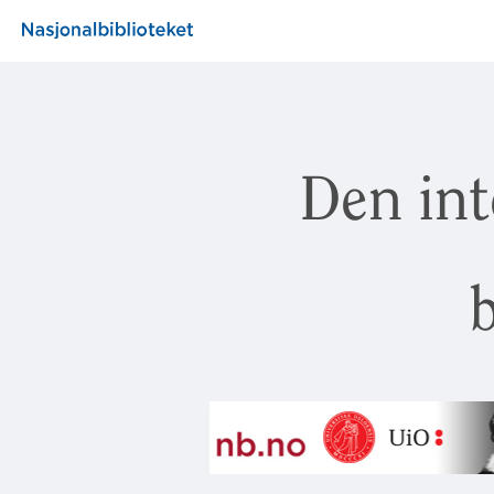
Den int
b