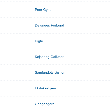
Peer Gynt
De unges Forbund
Digte
Kejser og Galilæer
Samfundets støtter
Et dukkehjem
Gengangere