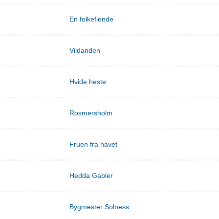
En folkefiende
Vildanden
Hvide heste
Rosmersholm
Fruen fra havet
Hedda Gabler
Bygmester Solness