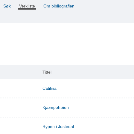
Søk
Verkliste
Om bibliografien
Tittel
Catilina
Kjæmpehøien
Rypen i Justedal