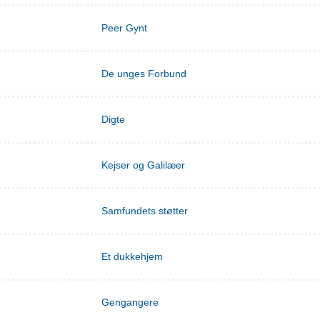
Peer Gynt
De unges Forbund
Digte
Kejser og Galilæer
Samfundets støtter
Et dukkehjem
Gengangere