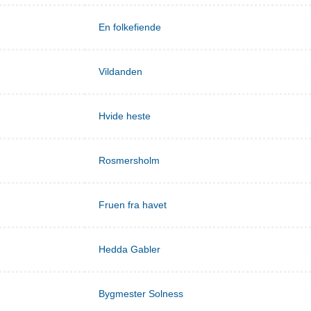
En folkefiende
Vildanden
Hvide heste
Rosmersholm
Fruen fra havet
Hedda Gabler
Bygmester Solness