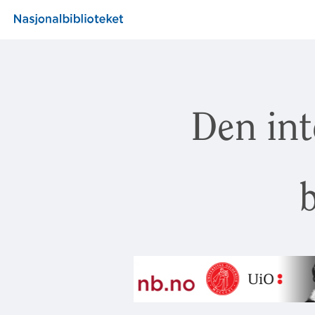
Den int
b