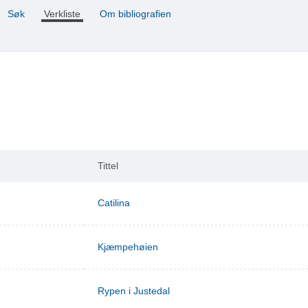
Søk
Verkliste
Om bibliografien
Tittel
Catilina
Kjæmpehøien
Rypen i Justedal