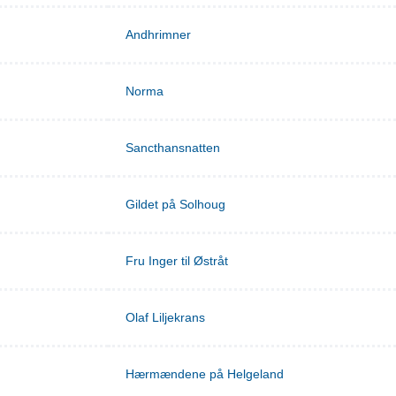
Andhrimner
Norma
Sancthansnatten
Gildet på Solhoug
Fru Inger til Østråt
Olaf Liljekrans
Hærmændene på Helgeland