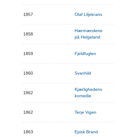
1857
Olaf Liljekrans
Hærmændene
1858
på Helgeland
1859
Fjeldfuglen
1860
Svanhild
Kjærlighedens
1862
komedie
1862
Terje Vigen
1863
Episk Brand