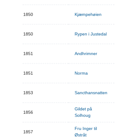
1850
Kjæmpehøien
1850
Rypen i Justedal
1851
Andhrimner
1851
Norma
1853
Sancthansnatten
Gildet på
1856
Solhoug
Fru Inger til
1857
Østråt