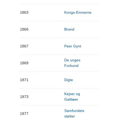
1863
Kongs-Emnerne
1866
Brand
1867
Peer Gynt
De unges
1869
Forbund
1871
Digte
Kejser og
1873
Galilæer
Samfundets
1877
støtter