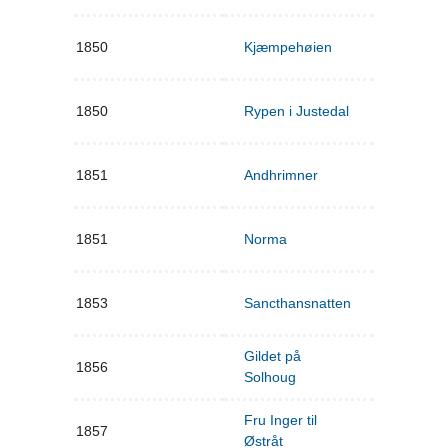
1850
Kjæmpehøien
1850
Rypen i Justedal
1851
Andhrimner
1851
Norma
1853
Sancthansnatten
Gildet på
1856
Solhoug
Fru Inger til
1857
Østråt