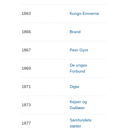
1863
Kongs-Emnerne
1866
Brand
1867
Peer Gynt
De unges
1869
Forbund
1871
Digte
Kejser og
1873
Galilæer
Samfundets
1877
støtter