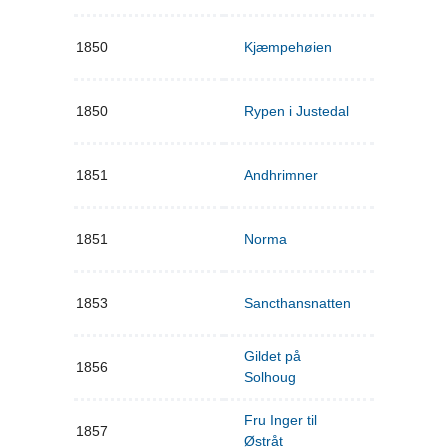
1850
Kjæmpehøien
1850
Rypen i Justedal
1851
Andhrimner
1851
Norma
1853
Sancthansnatten
Gildet på
1856
Solhoug
Fru Inger til
1857
Østråt