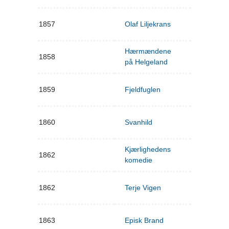
1857
Olaf Liljekrans
Hærmændene
1858
på Helgeland
1859
Fjeldfuglen
1860
Svanhild
Kjærlighedens
1862
komedie
1862
Terje Vigen
1863
Episk Brand