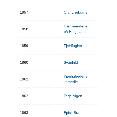
1857
Olaf Liljekrans
Hærmændene
1858
på Helgeland
1859
Fjeldfuglen
1860
Svanhild
Kjærlighedens
1862
komedie
1862
Terje Vigen
1863
Episk Brand