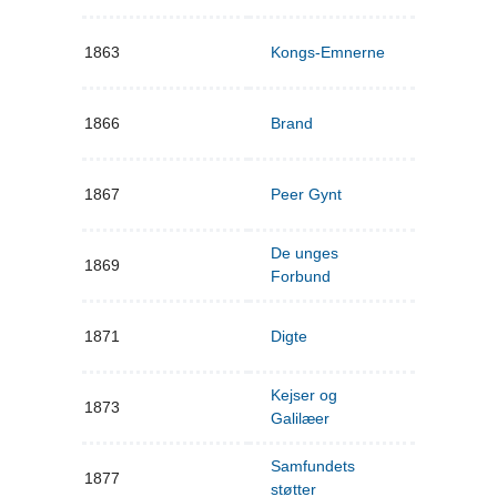
1863
Kongs-Emnerne
1866
Brand
1867
Peer Gynt
De unges
1869
Forbund
1871
Digte
Kejser og
1873
Galilæer
Samfundets
1877
støtter