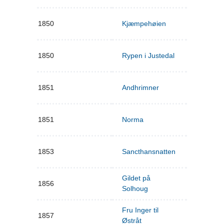
1850
Kjæmpehøien
1850
Rypen i Justedal
1851
Andhrimner
1851
Norma
1853
Sancthansnatten
Gildet på
1856
Solhoug
Fru Inger til
1857
Østråt