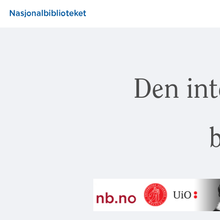
Den int
b