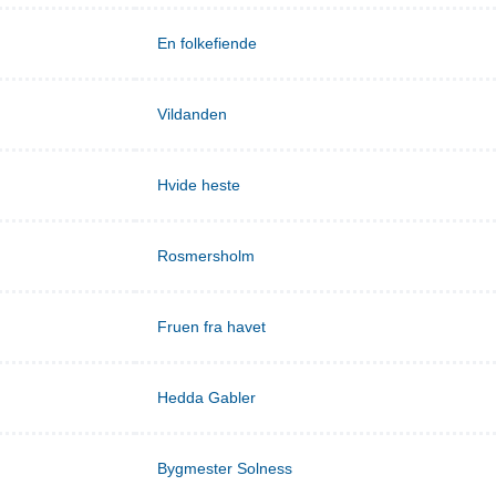
En folkefiende
Vildanden
Hvide heste
Rosmersholm
Fruen fra havet
Hedda Gabler
Bygmester Solness