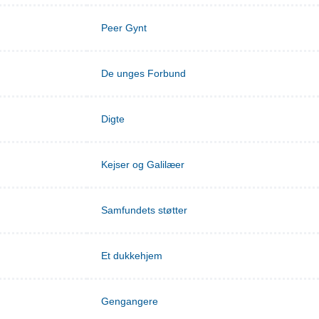
Peer Gynt
De unges Forbund
Digte
Kejser og Galilæer
Samfundets støtter
Et dukkehjem
Gengangere