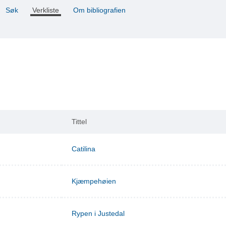
Søk
Verkliste
Om bibliografien
Tittel
Catilina
Kjæmpehøien
Rypen i Justedal