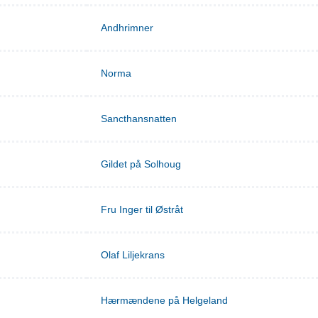
Andhrimner
Norma
Sancthansnatten
Gildet på Solhoug
Fru Inger til Østråt
Olaf Liljekrans
Hærmændene på Helgeland