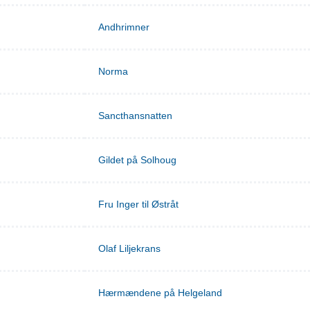
Andhrimner
Norma
Sancthansnatten
Gildet på Solhoug
Fru Inger til Østråt
Olaf Liljekrans
Hærmændene på Helgeland