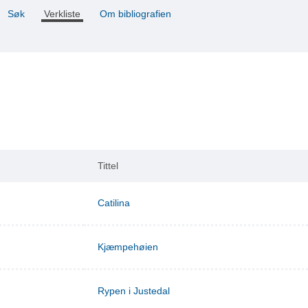
Søk
Verkliste
Om bibliografien
Tittel
Catilina
Kjæmpehøien
Rypen i Justedal