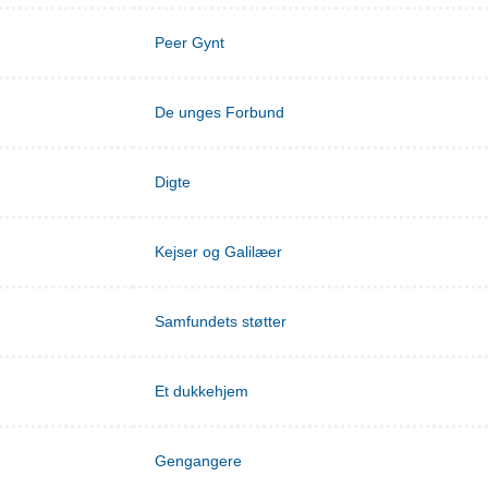
Peer Gynt
De unges Forbund
Digte
Kejser og Galilæer
Samfundets støtter
Et dukkehjem
Gengangere