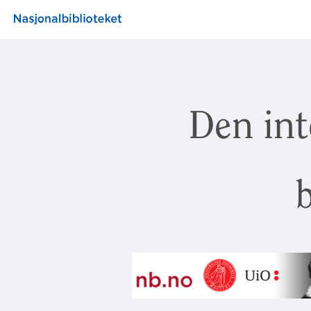
Den int
b