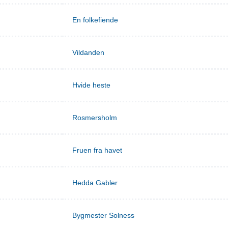
En folkefiende
Vildanden
Hvide heste
Rosmersholm
Fruen fra havet
Hedda Gabler
Bygmester Solness