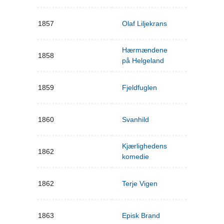
1857
Olaf Liljekrans
Hærmændene
1858
på Helgeland
1859
Fjeldfuglen
1860
Svanhild
Kjærlighedens
1862
komedie
1862
Terje Vigen
1863
Episk Brand