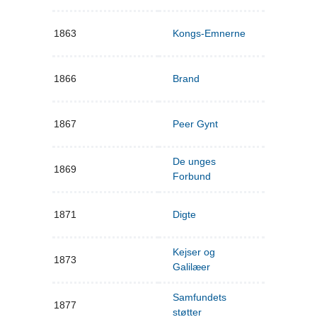
1863
Kongs-Emnerne
1866
Brand
1867
Peer Gynt
De unges
1869
Forbund
1871
Digte
Kejser og
1873
Galilæer
Samfundets
1877
støtter