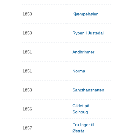
1850
Kjæmpehøien
1850
Rypen i Justedal
1851
Andhrimner
1851
Norma
1853
Sancthansnatten
Gildet på
1856
Solhoug
Fru Inger til
1857
Østråt