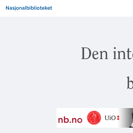
Den int
b