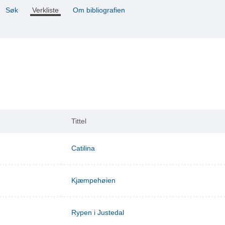
Søk
Verkliste
Om bibliografien
Tittel
Catilina
Kjæmpehøien
Rypen i Justedal