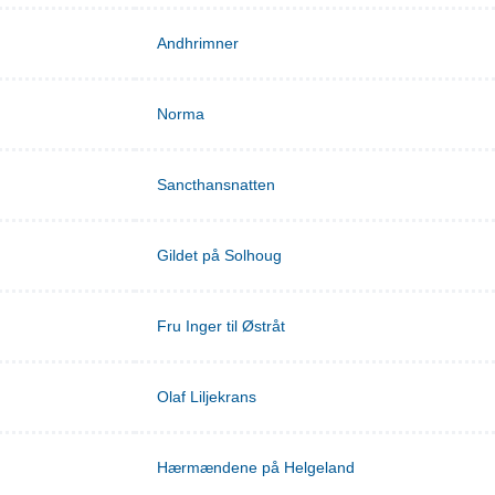
Andhrimner
Norma
Sancthansnatten
Gildet på Solhoug
Fru Inger til Østråt
Olaf Liljekrans
Hærmændene på Helgeland