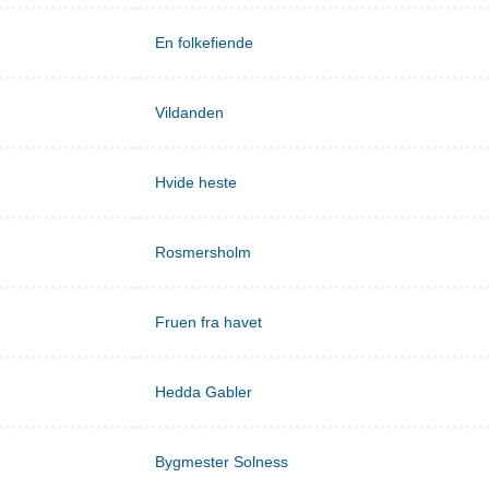
En folkefiende
Vildanden
Hvide heste
Rosmersholm
Fruen fra havet
Hedda Gabler
Bygmester Solness