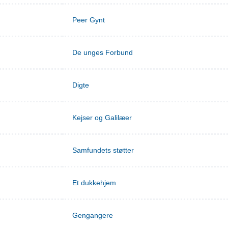
Peer Gynt
De unges Forbund
Digte
Kejser og Galilæer
Samfundets støtter
Et dukkehjem
Gengangere