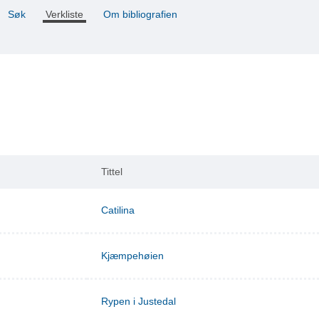
Søk
Verkliste
Om bibliografien
Tittel
Catilina
Kjæmpehøien
Rypen i Justedal