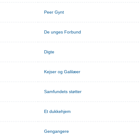
Peer Gynt
De unges Forbund
Digte
Kejser og Galilæer
Samfundets støtter
Et dukkehjem
Gengangere