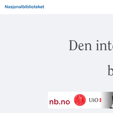
Den int
b