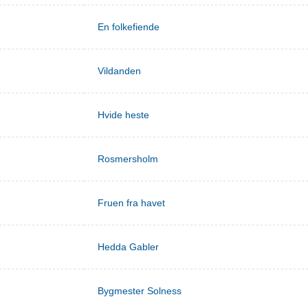
En folkefiende
Vildanden
Hvide heste
Rosmersholm
Fruen fra havet
Hedda Gabler
Bygmester Solness