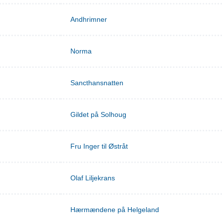
Andhrimner
Norma
Sancthansnatten
Gildet på Solhoug
Fru Inger til Østråt
Olaf Liljekrans
Hærmændene på Helgeland