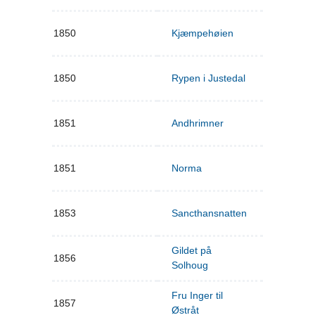
1850
Kjæmpehøien
1850
Rypen i Justedal
1851
Andhrimner
1851
Norma
1853
Sancthansnatten
Gildet på
1856
Solhoug
Fru Inger til
1857
Østråt