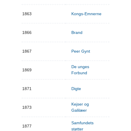
1863
Kongs-Emnerne
1866
Brand
1867
Peer Gynt
De unges
1869
Forbund
1871
Digte
Kejser og
1873
Galilæer
Samfundets
1877
støtter