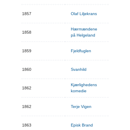
1857
Olaf Liljekrans
Hærmændene
1858
på Helgeland
1859
Fjeldfuglen
1860
Svanhild
Kjærlighedens
1862
komedie
1862
Terje Vigen
1863
Episk Brand