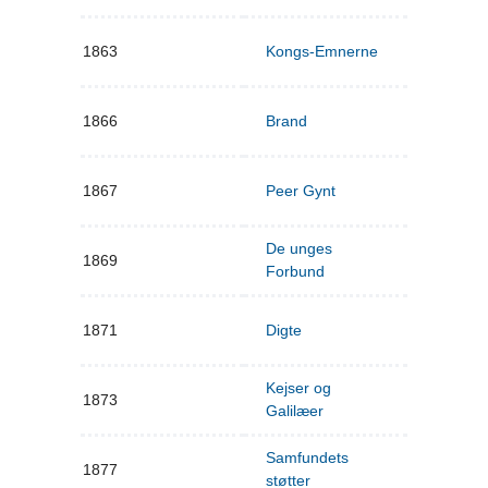
1863
Kongs-Emnerne
1866
Brand
1867
Peer Gynt
De unges
1869
Forbund
1871
Digte
Kejser og
1873
Galilæer
Samfundets
1877
støtter