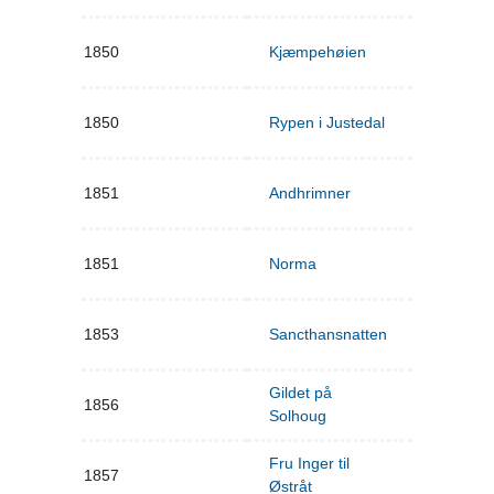
1850
Kjæmpehøien
1850
Rypen i Justedal
1851
Andhrimner
1851
Norma
1853
Sancthansnatten
Gildet på
1856
Solhoug
Fru Inger til
1857
Østråt