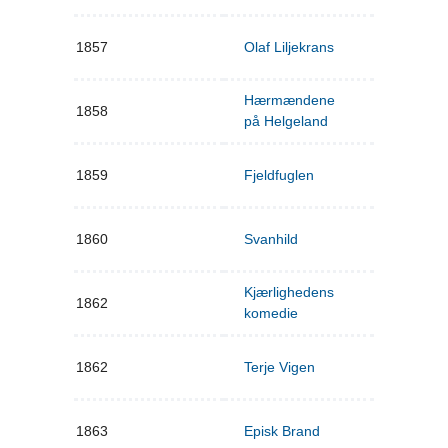
1857
Olaf Liljekrans
Hærmændene
1858
på Helgeland
1859
Fjeldfuglen
1860
Svanhild
Kjærlighedens
1862
komedie
1862
Terje Vigen
1863
Episk Brand