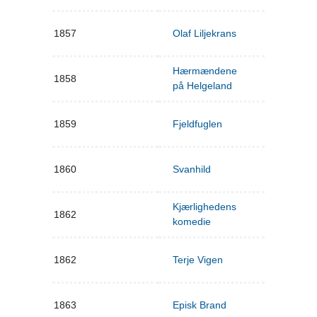
1857
Olaf Liljekrans
Hærmændene
1858
på Helgeland
1859
Fjeldfuglen
1860
Svanhild
Kjærlighedens
1862
komedie
1862
Terje Vigen
1863
Episk Brand