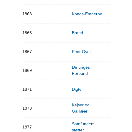
1863
Kongs-Emnerne
1866
Brand
1867
Peer Gynt
De unges
1869
Forbund
1871
Digte
Kejser og
1873
Galilæer
Samfundets
1877
støtter