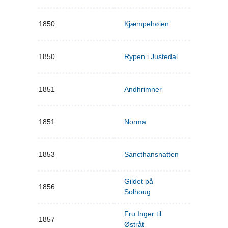
1850
Kjæmpehøien
1850
Rypen i Justedal
1851
Andhrimner
1851
Norma
1853
Sancthansnatten
Gildet på
1856
Solhoug
Fru Inger til
1857
Østråt