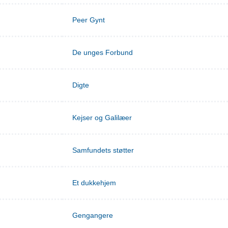
Peer Gynt
De unges Forbund
Digte
Kejser og Galilæer
Samfundets støtter
Et dukkehjem
Gengangere