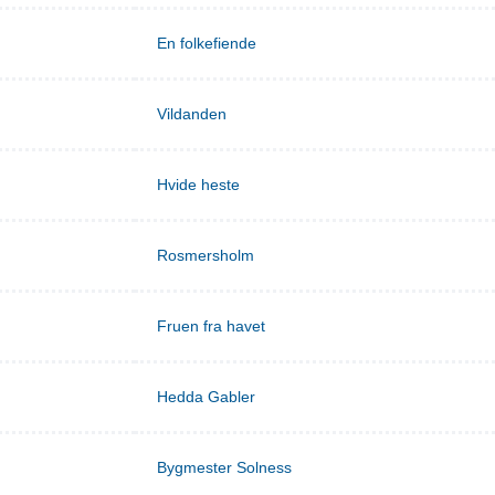
En folkefiende
Vildanden
Hvide heste
Rosmersholm
Fruen fra havet
Hedda Gabler
Bygmester Solness