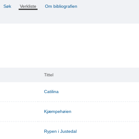
Søk
Verkliste
Om bibliografien
Tittel
Catilina
Kjæmpehøien
Rypen i Justedal