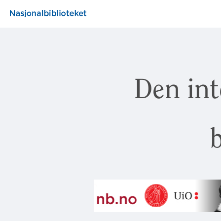
Den int
b