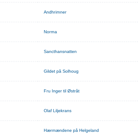
Andhrimner
Norma
Sancthansnatten
Gildet på Solhoug
Fru Inger til Østråt
Olaf Liljekrans
Hærmændene på Helgeland