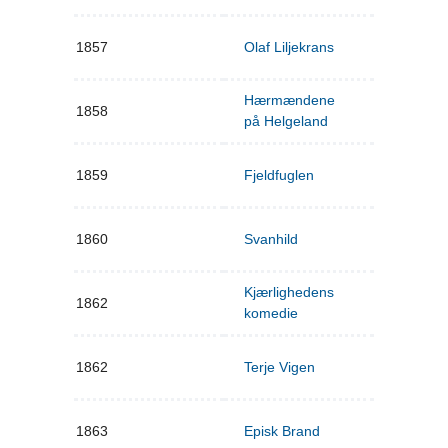
1857
Olaf Liljekrans
Hærmændene
1858
på Helgeland
1859
Fjeldfuglen
1860
Svanhild
Kjærlighedens
1862
komedie
1862
Terje Vigen
1863
Episk Brand