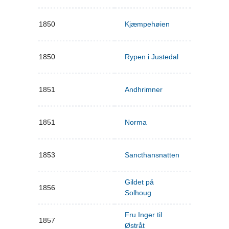
1850
Kjæmpehøien
1850
Rypen i Justedal
1851
Andhrimner
1851
Norma
1853
Sancthansnatten
Gildet på
1856
Solhoug
Fru Inger til
1857
Østråt