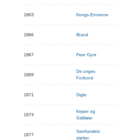
1863
Kongs-Emnerne
1866
Brand
1867
Peer Gynt
De unges
1869
Forbund
1871
Digte
Kejser og
1873
Galilæer
Samfundets
1877
støtter