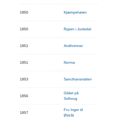
1850
Kjæmpehøien
1850
Rypen i Justedal
1851
Andhrimner
1851
Norma
1853
Sancthansnatten
Gildet på
1856
Solhoug
Fru Inger til
1857
Østråt