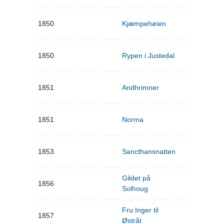
1850
Kjæmpehøien
1850
Rypen i Justedal
1851
Andhrimner
1851
Norma
1853
Sancthansnatten
Gildet på
1856
Solhoug
Fru Inger til
1857
Østråt