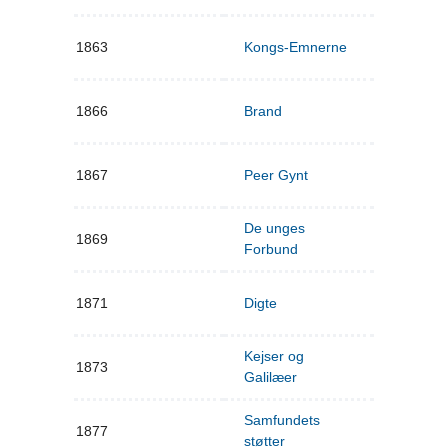
1863
Kongs-Emnerne
1866
Brand
1867
Peer Gynt
De unges
1869
Forbund
1871
Digte
Kejser og
1873
Galilæer
Samfundets
1877
støtter