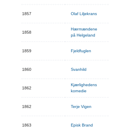
1857
Olaf Liljekrans
Hærmændene
1858
på Helgeland
1859
Fjeldfuglen
1860
Svanhild
Kjærlighedens
1862
komedie
1862
Terje Vigen
1863
Episk Brand