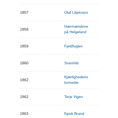
1857
Olaf Liljekrans
Hærmændene
1858
på Helgeland
1859
Fjeldfuglen
1860
Svanhild
Kjærlighedens
1862
komedie
1862
Terje Vigen
1863
Episk Brand