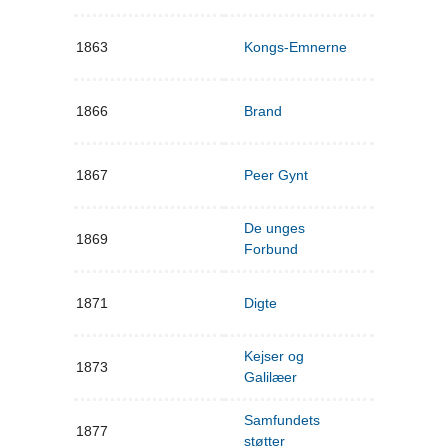
1863
Kongs-Emnerne
1866
Brand
1867
Peer Gynt
De unges
1869
Forbund
1871
Digte
Kejser og
1873
Galilæer
Samfundets
1877
støtter