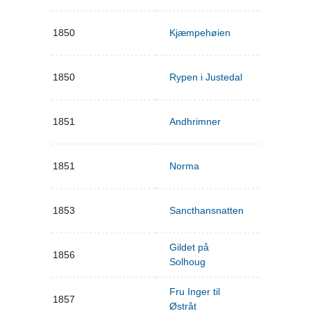
1850
Kjæmpehøien
1850
Rypen i Justedal
1851
Andhrimner
1851
Norma
1853
Sancthansnatten
Gildet på
1856
Solhoug
Fru Inger til
1857
Østråt