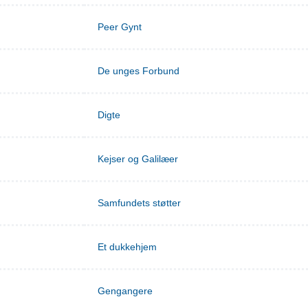
Peer Gynt
De unges Forbund
Digte
Kejser og Galilæer
Samfundets støtter
Et dukkehjem
Gengangere