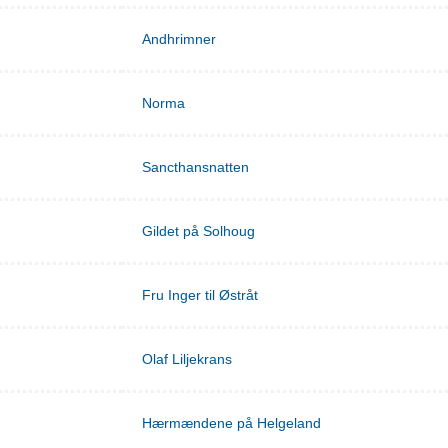
Andhrimner
Norma
Sancthansnatten
Gildet på Solhoug
Fru Inger til Østråt
Olaf Liljekrans
Hærmændene på Helgeland