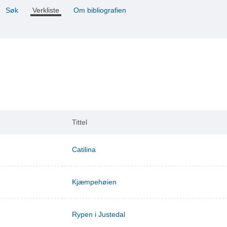
Søk
Verkliste
Om bibliografien
Tittel
Catilina
Kjæmpehøien
Rypen i Justedal