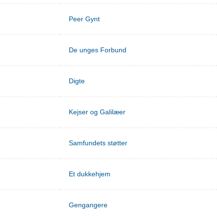
Peer Gynt
De unges Forbund
Digte
Kejser og Galilæer
Samfundets støtter
Et dukkehjem
Gengangere