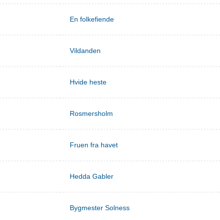
En folkefiende
Vildanden
Hvide heste
Rosmersholm
Fruen fra havet
Hedda Gabler
Bygmester Solness