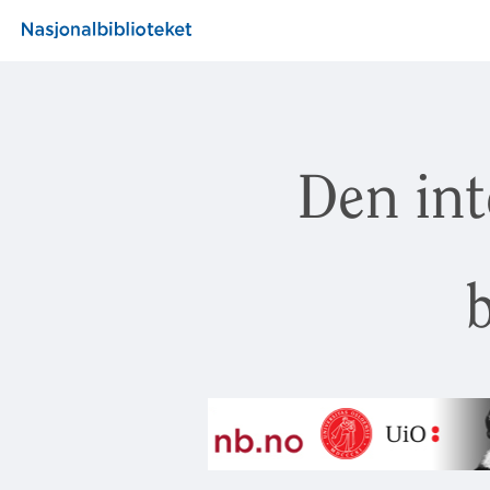
Den int
b