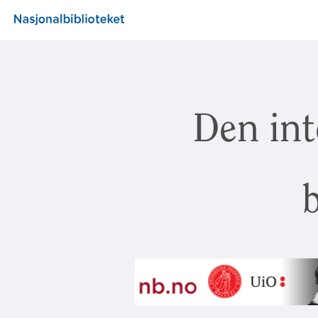
Den int
b