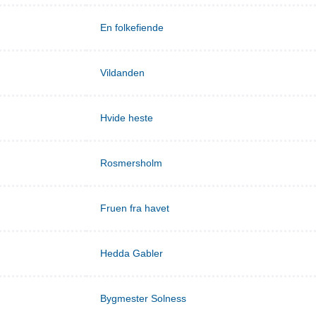
En folkefiende
Vildanden
Hvide heste
Rosmersholm
Fruen fra havet
Hedda Gabler
Bygmester Solness