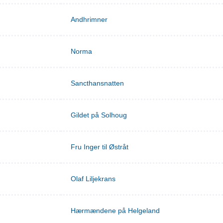
Andhrimner
Norma
Sancthansnatten
Gildet på Solhoug
Fru Inger til Østråt
Olaf Liljekrans
Hærmændene på Helgeland