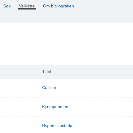
Søk
Verkliste
Om bibliografien
Tittel
Catilina
Kjæmpehøien
Rypen i Justedal