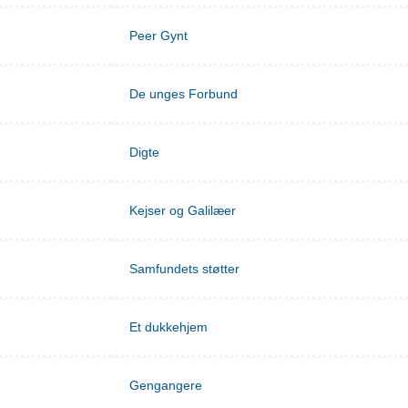
Peer Gynt
De unges Forbund
Digte
Kejser og Galilæer
Samfundets støtter
Et dukkehjem
Gengangere