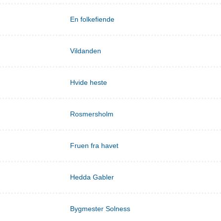
En folkefiende
Vildanden
Hvide heste
Rosmersholm
Fruen fra havet
Hedda Gabler
Bygmester Solness