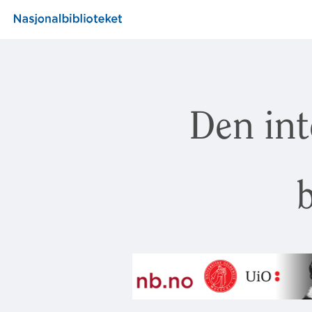
Den int
b