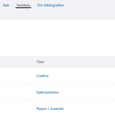
Søk
Verkliste
Om bibliografien
Tittel
Catilina
Kjæmpehøien
Rypen i Justedal