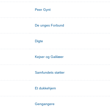
Peer Gynt
De unges Forbund
Digte
Kejser og Galilæer
Samfundets støtter
Et dukkehjem
Gengangere