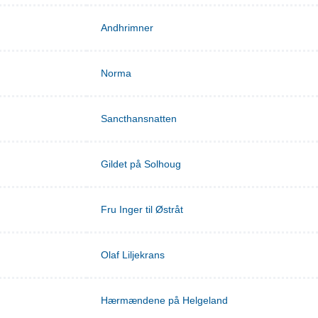
Andhrimner
Norma
Sancthansnatten
Gildet på Solhoug
Fru Inger til Østråt
Olaf Liljekrans
Hærmændene på Helgeland