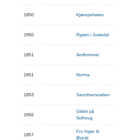
1850
Kjæmpehøien
1850
Rypen i Justedal
1851
Andhrimner
1851
Norma
1853
Sancthansnatten
Gildet på
1856
Solhoug
Fru Inger til
1857
Østråt