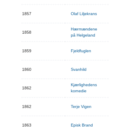
1857
Olaf Liljekrans
Hærmændene
1858
på Helgeland
1859
Fjeldfuglen
1860
Svanhild
Kjærlighedens
1862
komedie
1862
Terje Vigen
1863
Episk Brand