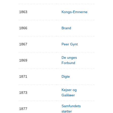
1863
Kongs-Emnerne
1866
Brand
1867
Peer Gynt
De unges
1869
Forbund
1871
Digte
Kejser og
1873
Galilæer
Samfundets
1877
støtter