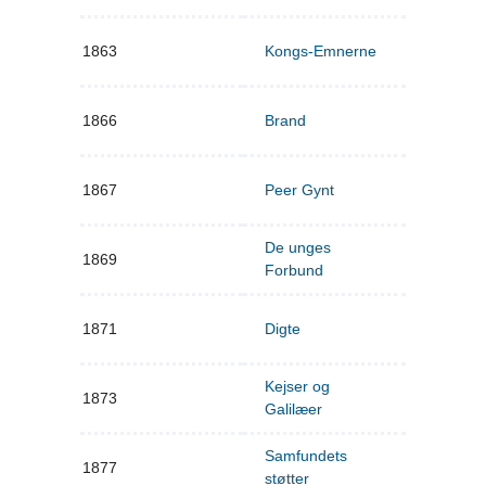
1863
Kongs-Emnerne
1866
Brand
1867
Peer Gynt
De unges
1869
Forbund
1871
Digte
Kejser og
1873
Galilæer
Samfundets
1877
støtter