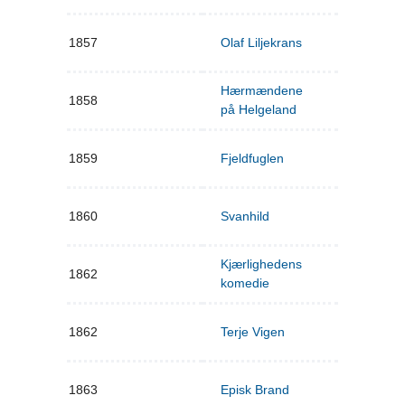
1857
Olaf Liljekrans
Hærmændene
1858
på Helgeland
1859
Fjeldfuglen
1860
Svanhild
Kjærlighedens
1862
komedie
1862
Terje Vigen
1863
Episk Brand