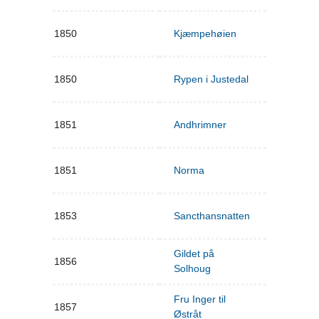
1850
Kjæmpehøien
1850
Rypen i Justedal
1851
Andhrimner
1851
Norma
1853
Sancthansnatten
Gildet på
1856
Solhoug
Fru Inger til
1857
Østråt