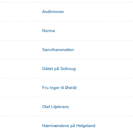
Andhrimner
Norma
Sancthansnatten
Gildet på Solhoug
Fru Inger til Østråt
Olaf Liljekrans
Hærmændene på Helgeland