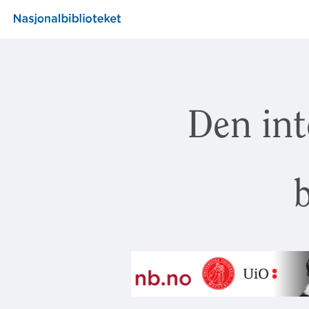
Den int
b