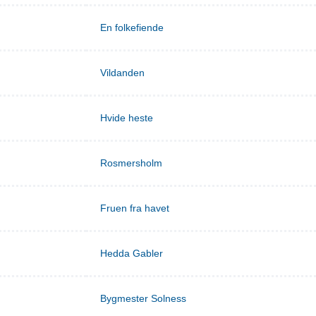
En folkefiende
Vildanden
Hvide heste
Rosmersholm
Fruen fra havet
Hedda Gabler
Bygmester Solness