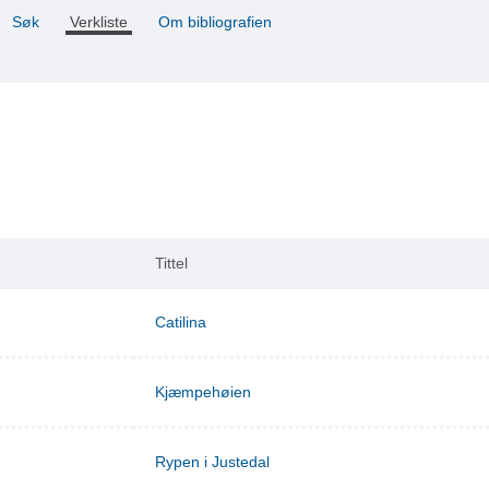
Søk
Verkliste
Om bibliografien
Tittel
Catilina
Kjæmpehøien
Rypen i Justedal