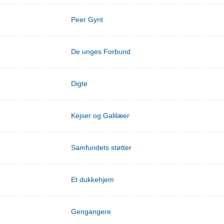
Peer Gynt
De unges Forbund
Digte
Kejser og Galilæer
Samfundets støtter
Et dukkehjem
Gengangere