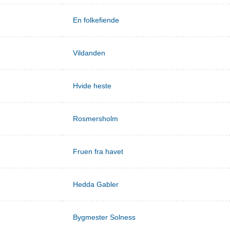
En folkefiende
Vildanden
Hvide heste
Rosmersholm
Fruen fra havet
Hedda Gabler
Bygmester Solness