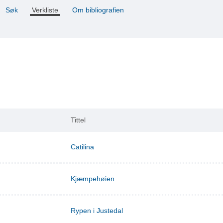
Søk
Verkliste
Om bibliografien
Tittel
Catilina
Kjæmpehøien
Rypen i Justedal