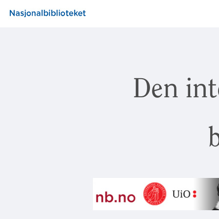
Den int
b