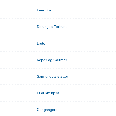
Peer Gynt
De unges Forbund
Digte
Kejser og Galilæer
Samfundets støtter
Et dukkehjem
Gengangere