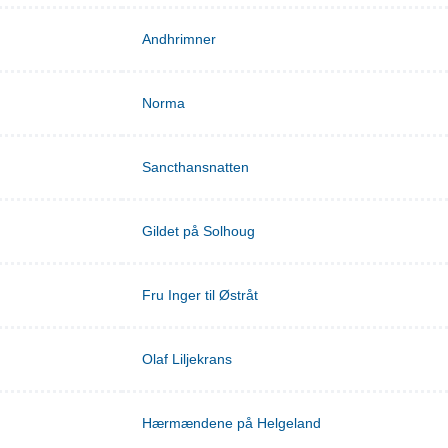
Andhrimner
Norma
Sancthansnatten
Gildet på Solhoug
Fru Inger til Østråt
Olaf Liljekrans
Hærmændene på Helgeland