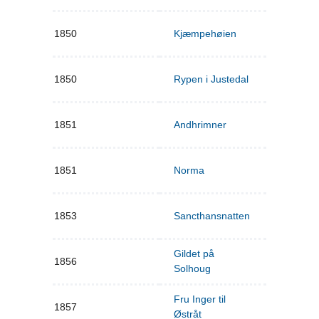
1850
Kjæmpehøien
1850
Rypen i Justedal
1851
Andhrimner
1851
Norma
1853
Sancthansnatten
Gildet på
1856
Solhoug
Fru Inger til
1857
Østråt