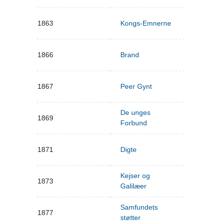
1863
Kongs-Emnerne
1866
Brand
1867
Peer Gynt
De unges
1869
Forbund
1871
Digte
Kejser og
1873
Galilæer
Samfundets
1877
støtter