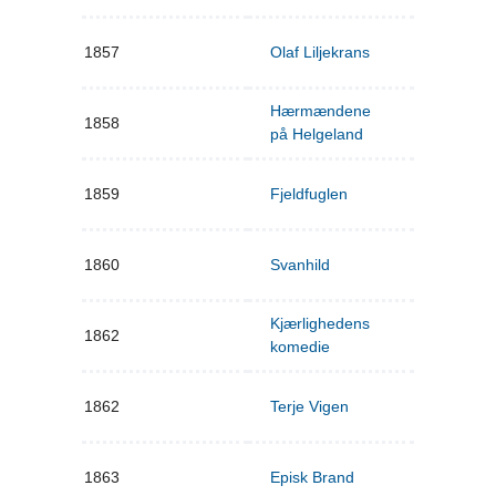
1857
Olaf Liljekrans
Hærmændene
1858
på Helgeland
1859
Fjeldfuglen
1860
Svanhild
Kjærlighedens
1862
komedie
1862
Terje Vigen
1863
Episk Brand