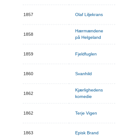
1857
Olaf Liljekrans
Hærmændene
1858
på Helgeland
1859
Fjeldfuglen
1860
Svanhild
Kjærlighedens
1862
komedie
1862
Terje Vigen
1863
Episk Brand