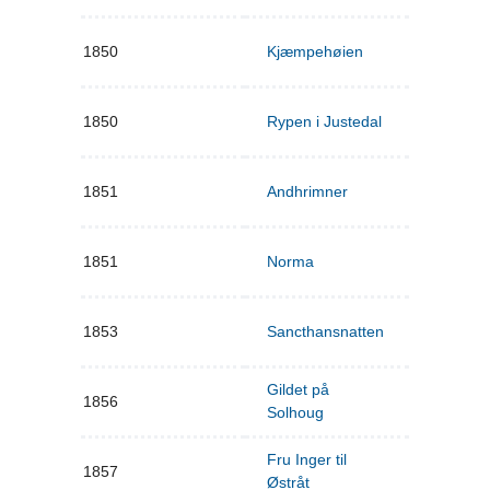
1850
Kjæmpehøien
1850
Rypen i Justedal
1851
Andhrimner
1851
Norma
1853
Sancthansnatten
Gildet på
1856
Solhoug
Fru Inger til
1857
Østråt