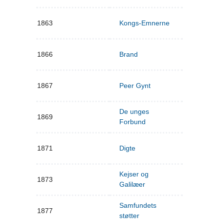
1863
Kongs-Emnerne
1866
Brand
1867
Peer Gynt
De unges
1869
Forbund
1871
Digte
Kejser og
1873
Galilæer
Samfundets
1877
støtter