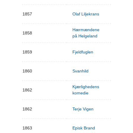
1857
Olaf Liljekrans
Hærmændene
1858
på Helgeland
1859
Fjeldfuglen
1860
Svanhild
Kjærlighedens
1862
komedie
1862
Terje Vigen
1863
Episk Brand