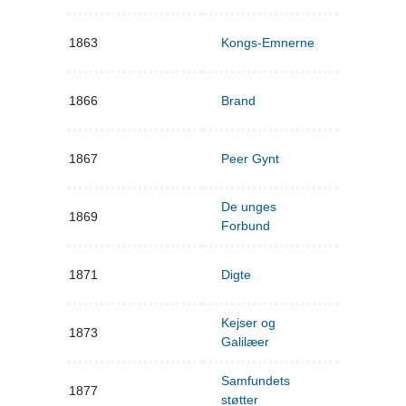
1863
Kongs-Emnerne
1866
Brand
1867
Peer Gynt
De unges
1869
Forbund
1871
Digte
Kejser og
1873
Galilæer
Samfundets
1877
støtter