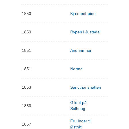
1850
Kjæmpehøien
1850
Rypen i Justedal
1851
Andhrimner
1851
Norma
1853
Sancthansnatten
Gildet på
1856
Solhoug
Fru Inger til
1857
Østråt