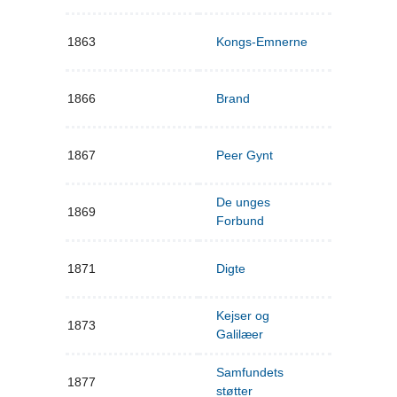
1863
Kongs-Emnerne
1866
Brand
1867
Peer Gynt
De unges
1869
Forbund
1871
Digte
Kejser og
1873
Galilæer
Samfundets
1877
støtter