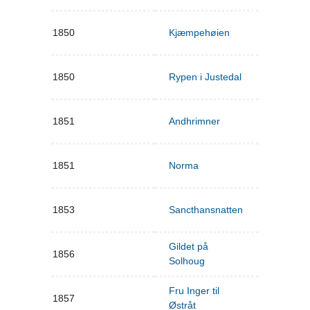
1850
Kjæmpehøien
1850
Rypen i Justedal
1851
Andhrimner
1851
Norma
1853
Sancthansnatten
Gildet på
1856
Solhoug
Fru Inger til
1857
Østråt