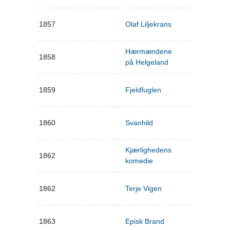
1857
Olaf Liljekrans
Hærmændene
1858
på Helgeland
1859
Fjeldfuglen
1860
Svanhild
Kjærlighedens
1862
komedie
1862
Terje Vigen
1863
Episk Brand