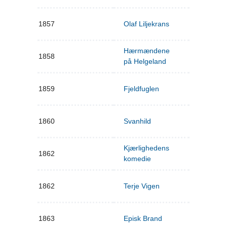
1857
Olaf Liljekrans
Hærmændene
1858
på Helgeland
1859
Fjeldfuglen
1860
Svanhild
Kjærlighedens
1862
komedie
1862
Terje Vigen
1863
Episk Brand