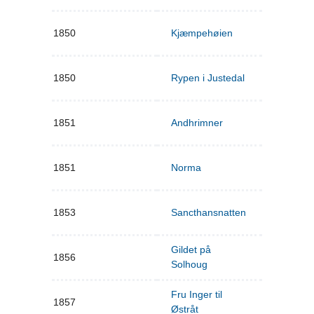
1850
Kjæmpehøien
1850
Rypen i Justedal
1851
Andhrimner
1851
Norma
1853
Sancthansnatten
Gildet på
1856
Solhoug
Fru Inger til
1857
Østråt