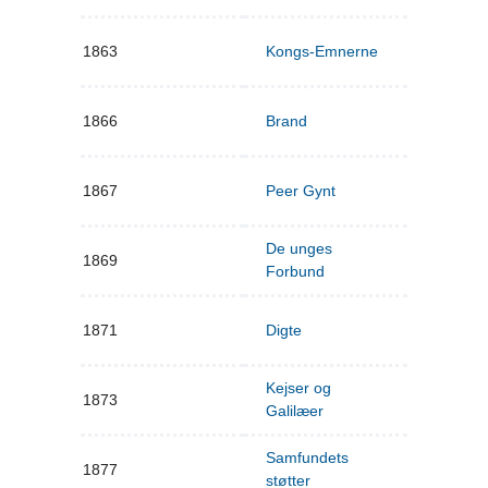
1863
Kongs-Emnerne
1866
Brand
1867
Peer Gynt
De unges
1869
Forbund
1871
Digte
Kejser og
1873
Galilæer
Samfundets
1877
støtter