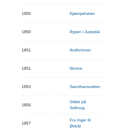
1850
Kjæmpehøien
1850
Rypen i Justedal
1851
Andhrimner
1851
Norma
1853
Sancthansnatten
Gildet på
1856
Solhoug
Fru Inger til
1857
Østråt