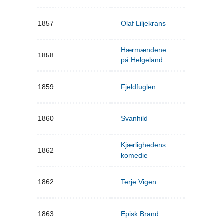
1857
Olaf Liljekrans
Hærmændene
1858
på Helgeland
1859
Fjeldfuglen
1860
Svanhild
Kjærlighedens
1862
komedie
1862
Terje Vigen
1863
Episk Brand