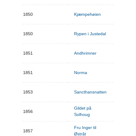
1850
Kjæmpehøien
1850
Rypen i Justedal
1851
Andhrimner
1851
Norma
1853
Sancthansnatten
Gildet på
1856
Solhoug
Fru Inger til
1857
Østråt