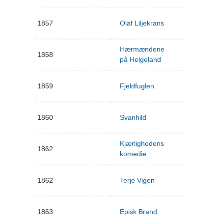
1857
Olaf Liljekrans
Hærmændene
1858
på Helgeland
1859
Fjeldfuglen
1860
Svanhild
Kjærlighedens
1862
komedie
1862
Terje Vigen
1863
Episk Brand