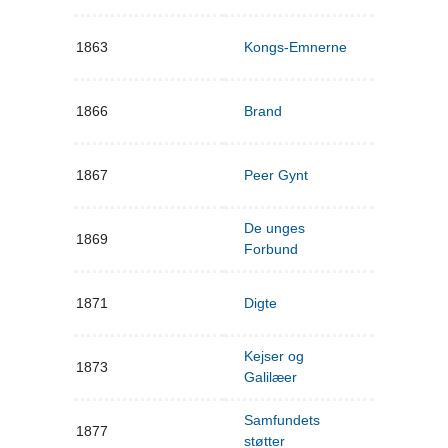
1863
Kongs-Emnerne
1866
Brand
1867
Peer Gynt
De unges
1869
Forbund
1871
Digte
Kejser og
1873
Galilæer
Samfundets
1877
støtter