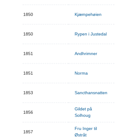
1850
Kjæmpehøien
1850
Rypen i Justedal
1851
Andhrimner
1851
Norma
1853
Sancthansnatten
Gildet på
1856
Solhoug
Fru Inger til
1857
Østråt