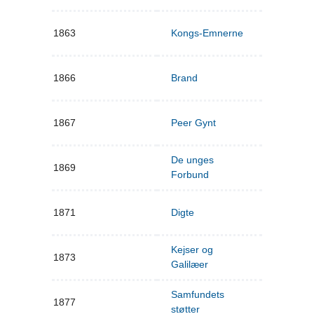
1863
Kongs-Emnerne
1866
Brand
1867
Peer Gynt
De unges
1869
Forbund
1871
Digte
Kejser og
1873
Galilæer
Samfundets
1877
støtter