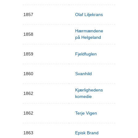
1857
Olaf Liljekrans
Hærmændene
1858
på Helgeland
1859
Fjeldfuglen
1860
Svanhild
Kjærlighedens
1862
komedie
1862
Terje Vigen
1863
Episk Brand