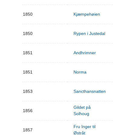
1850
Kjæmpehøien
1850
Rypen i Justedal
1851
Andhrimner
1851
Norma
1853
Sancthansnatten
Gildet på
1856
Solhoug
Fru Inger til
1857
Østråt