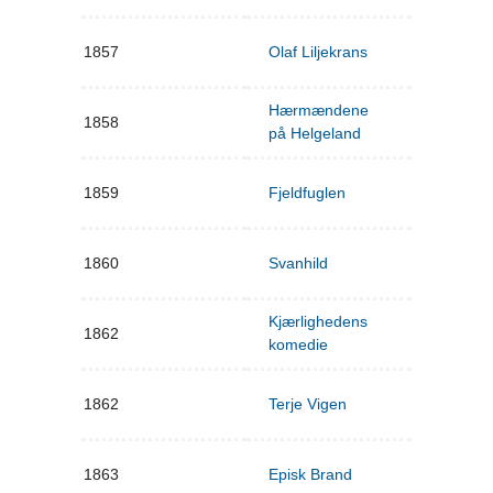
1857
Olaf Liljekrans
Hærmændene
1858
på Helgeland
1859
Fjeldfuglen
1860
Svanhild
Kjærlighedens
1862
komedie
1862
Terje Vigen
1863
Episk Brand