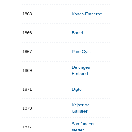
1863
Kongs-Emnerne
1866
Brand
1867
Peer Gynt
De unges
1869
Forbund
1871
Digte
Kejser og
1873
Galilæer
Samfundets
1877
støtter